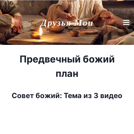
Перейти
к
Друзья Мои
содержимому
Предвечный божий
план
Совет божий: Тема из 3 видео