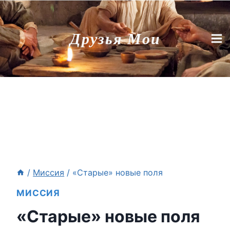
Перейти
к
Друзья Мои
содержимому
/
Миссия
/
«Старые» новые поля
МИССИЯ
«Старые» новые поля