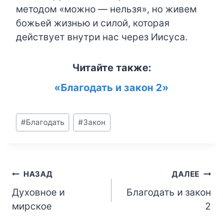
методом «можно — нельзя», но живем
божьей жизнью и силой, которая
действует внутри нас через Иисуса.
Читайте также:
«Благодать и закон 2»
Метки
#
Благодать
#
Закон
записи:
Навигация
НАЗАД
ДАЛЕЕ
Духовное и
Благодать и закон
по
мирское
2
записям