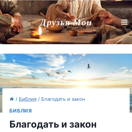
Перейти
к
Друзья Мои
содержимому
/
Библия
/
Благодать и закон
БИБЛИЯ
Благодать и закон