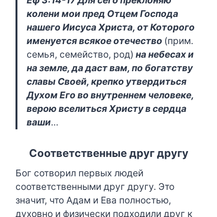
Еф 3:14-17 Для сего преклоняю
колени мои пред Отцем Господа
нашего Иисуса Христа, от Которого
именуется всякое отечество
(прим.
семья, семейство, род)
на небесах и
на земле, да даст вам, по богатству
славы Своей, крепко утвердиться
Духом Его во внутреннем человеке,
верою вселиться Христу в сердца
ваши
…
Соответственные друг другу
Бог сотворил первых людей
соответственными друг другу. Это
значит, что Адам и Ева полностью,
духовно и физически подходили друг к