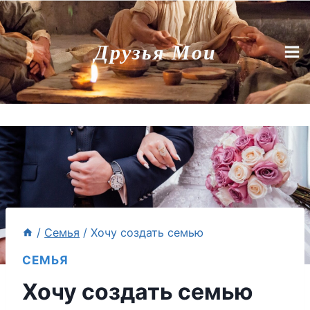
Перейти
к
Друзья Мои
содержимому
/
Семья
/
Хочу создать семью
СЕМЬЯ
Хочу создать семью