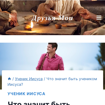
Перейти
к
Друзья Мои
содержимому
/
Ученик Иисуса
/
Что значит быть учеником
Иисуса?
УЧЕНИК ИИСУСА
Что значит быть