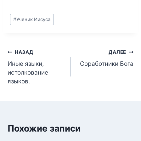
Метки
#
Ученик Иисуса
записи:
Навигация
НАЗАД
ДАЛЕЕ
Иные языки,
Соработники Бога
по
истолкование
записям
языков.
Похожие записи