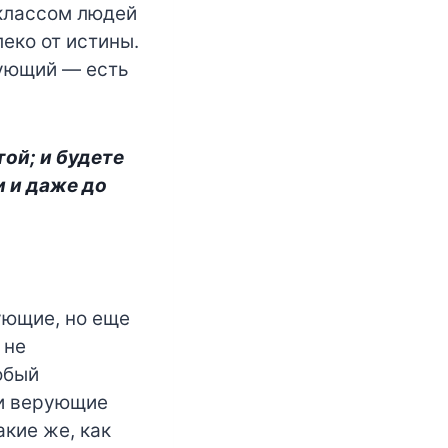
классом людей
леко от истины.
рующий — есть
той; и будете
и и даже до
ующие, но еще
 не
обый
ии верующие
акие же, как