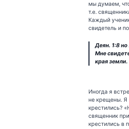
мы думаем, чт
т.е. священник
Каждый ученик
свидетель и п
Деян. 1:8 н
Мне свидете
края земли.
Иногда я встр
не крещены. Я 
крестились? «
священник при
крестились в п