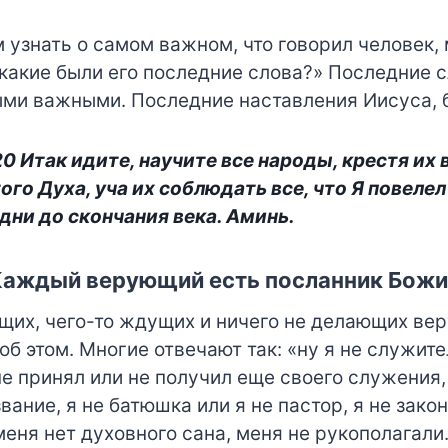
 узнать о самом важном, что говорил человек,
какие были его последние слова?» Последние 
ми важными. Последние наставления Иисуса, 
20 Итак идите, научите все народы, крестя их 
го Духа, уча их соблюдать все, что Я повелел в
 дни до скончания века. Аминь.
Каждый верующий есть посланник Божи
щих, чего-то ждущих и ничего не делающих ве
б этом. Многие отвечают так: «ну я не служител
 не принял или не получил еще своего служения,
вание, я не батюшка или я не пастор, я не зак
еня нет духовного сана, меня не рукополагали.