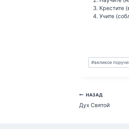
Научите (
Крестите (
Учите (соб
Метки
#
великое поруче
записи:
Навигация
НАЗАД
Дух Святой
по
записям