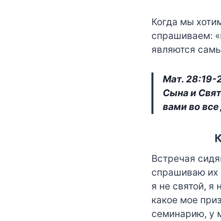
Когда мы хотим
спрашиваем: «
являются самы
Мат. 28:19-
Сына и Свято
вами во все
Встречая сидя
спрашиваю их о
я не святой, я
какое мое приз
семинарию, у м