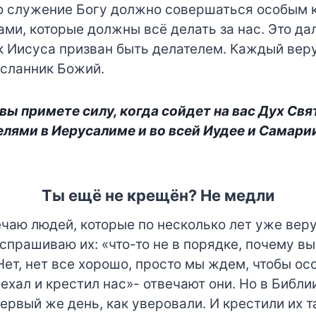
о служение Богу должно совершаться особым 
ами, которые должны всё делать за нас. Это да
 Иисуса призван быть делателем. Каждый ве
осланник Божий.
о вы примете силу, когда сойдет на вас Дух Свя
лями в Иерусалиме и во всей Иудее и Самари
Ты ещё не крещён? Не медли
ечаю людей, которые по несколько лет уже вер
спрашиваю их: «что-то не в порядке, почему вы
Нет, нет все хорошо, просто мы ждем, чтобы ос
ехал и крестил нас»- отвечают они. Но в Библ
ервый же день, как уверовали. И крестили их т