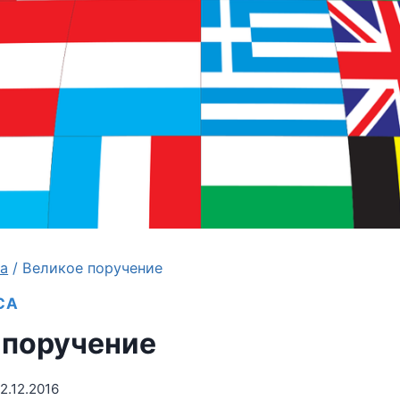
са
/
Великое поручение
СА
 поручение
2.12.2016