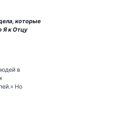
 дела, которые
о Я к Отцу
людей в
м
лей.» Но