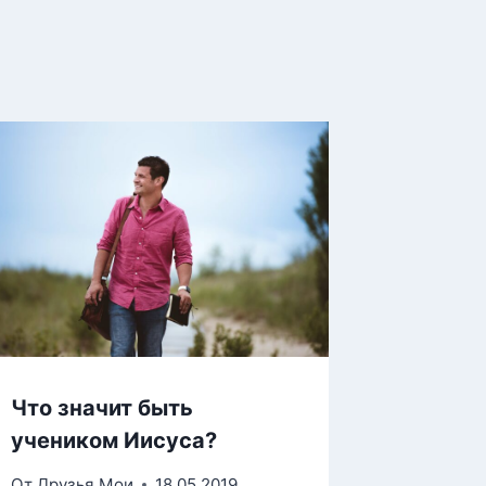
Что значит быть
учеником Иисуса?
От
Друзья Мои
18.05.2019