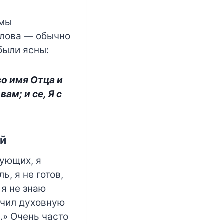
 мы
слова — обычно
были ясны:
во имя Отца и
ам; и се, Я с
й
рующих, я
ь, я не готов,
 я не знаю
ончил духовную
.» Очень часто