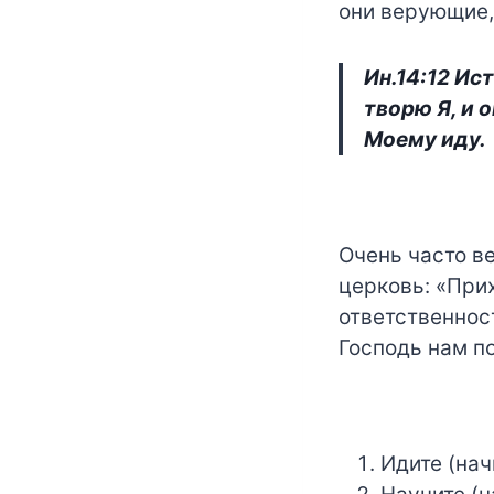
они верующие,
Ин.14:12 Ис
творю Я, и 
Моему иду.
Очень часто в
церковь: «При
ответственнос
Господь нам п
Идите (нач