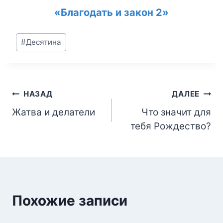
«Благодать и закон 2»
Метки
#
Десятина
записи:
Навигация
НАЗАД
ДАЛЕЕ
Жатва и делатели
Что значит для
по
тебя Рождество?
записям
Похожие записи