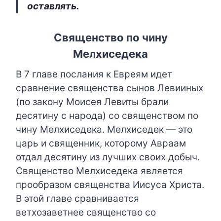
оставлять.
Священство по чину
Мелхиседека
В 7 главе послания к Евреям идет
сравнение священства сынов Левииных
(по закону Моисея Левиты брали
десятину с народа) со священством по
чину Мелхиседека. Мелхиседек — это
царь и священник, которому Авраам
отдал десятину из лучших своих добыч.
Священство Мелхиседека является
прообразом священства Иисуса Христа.
В этой главе сравнивается
ветхозаветнее священство со